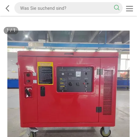
1
/
1