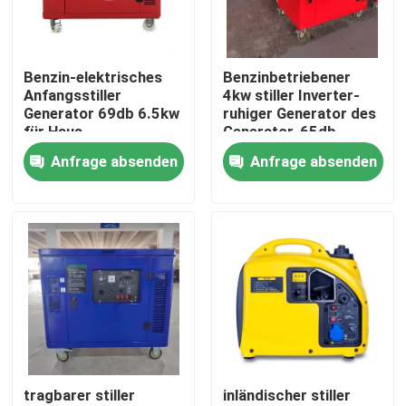
Fabrik-Ausflug
Benzin-elektrisches
Benzinbetriebener
Anfangsstiller
4kw stiller Inverter-
Qualitätskontrolle
Generator 69db 6.5kw
ruhiger Generator des
für Haus
Generator-65db
Anfrage absenden
Anfrage absenden
Treten Sie mit uns in Verbindung
Nachrichten
Fälle
Treibstoff-Schweißstromerzeuger
tragbarer stiller
inländischer stiller
Dieselschweißstromerzeuger