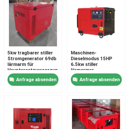
5kw tragbarer stiller
Maschinen-
Stromgenerator 69db
Dieselmodus 15HP
lärmarm für
6.5kw stiller
Hauptersatzversorgung
lärmarmer
Stromgenerator-69db
Anfrage absenden
Anfrage absenden
Haus
Produkte
Über uns